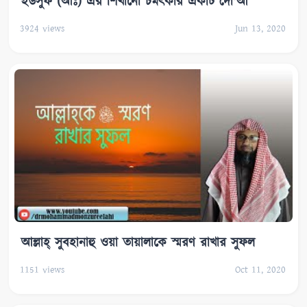
ইউসুফ (আঃ) এর শিখানো চমৎকার একটি দো'আ
3924
views
Jun 13, 2020
আল্লাহ্‌ সুবহানাহু ওয়া তায়ালাকে স্মরণ রাখার সুফল
1151
views
Oct 11, 2020