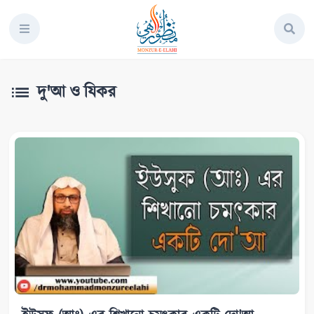
দু'আ ও যিকর