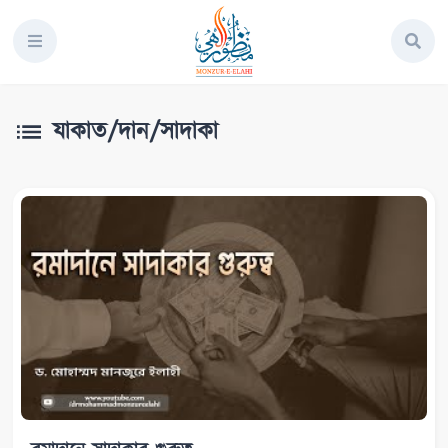
যাকাত/দান/সাদাকা