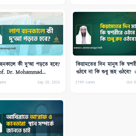
হনকালে কী দু’আ পড়তে হবে?
কিয়ামতের দিন মানুষ কি স্বশর
rof. Dr. Mohammad
ওঠবে না কি শুধু রূহ ওঠবে? ।
r-E-Elahi
Prof. Dr. Mohammad Mon
ews
Sep 20, 2025
2799
views
Oct 0
E-Elahi