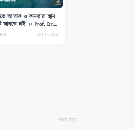
ে আ'রাফ ও কানতারা স্থান
কে জানতে চাই ।। Prof. Dr.
mmad Monzur-E-Elahi
ews
Oct 14, 2025
আরও দেখুন