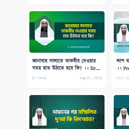
জানাযার সালাতে তাকবীর দেওয়ার
লাশ ব
সময় হাত উঠাতে হবে কি? ।। Dr.
।। P
Mohammad Monzur-E-Elahi
Monzu
47
views
Aug 01, 2024
1327
vi